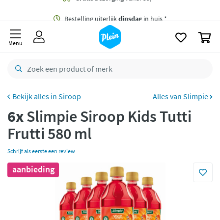
naar
oofdinhoud
Gratis
bezorging vanaf 35,- *
zoeken
0
Bestelling uiterlijk
dinsdag
in huis *
Menu
Gratis
retourneren
8,7/10
Goed
CO2 neutraal
bezorgd
Siroop
Alles van Slimpie
6x
Slimpie Siroop Kids Tutti
Betaal met Klarna
Frutti 580 ml
Schrijf als eerste een review
aanbieding