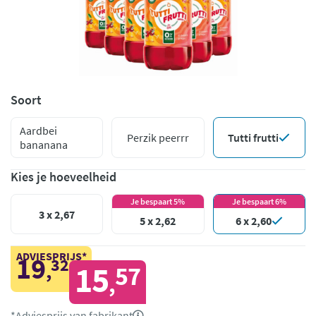
Soort
Aardbei
Perzik peerrr
Tutti frutti
bananana
Kies je hoeveelheid
Je bespaart 5%
Je bespaart 6%
3 x 2,67
5 x 2,62
6 x 2,60
ADVIESPRIJS*
19
32
,
15
57
,
*Adviesprijs van fabrikant