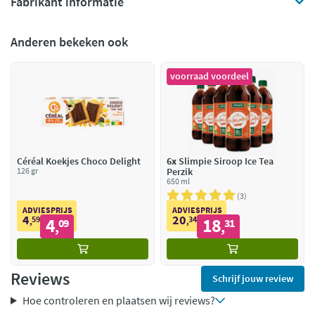
Fabrikant informatie
Anderen bekeken ook
voorraad voordeel
Céréal Koekjes Choco Delight
6x
Slimpie Siroop Ice Tea
126 gr
Perzik
650 ml
3
ADVIESPRIJS
ADVIESPRIJS
4
20
59
4
34
18
,
09
,
31
,
,
Reviews
Schrijf jouw review
Hoe controleren en plaatsen wij reviews?