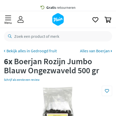
naar
oofdinhoud
Gratis
bezorging vanaf 35,- *
zoeken
0
Voor
22.59u
besteld,
morgen
in huis *
Menu
Gratis
retourneren
8,7/10
Goed
CO2 neutraal
bezorgd
Gedroogd fruit
Alles van Boerjan
6x
Boerjan Rozijn Jumbo
Betaal met Klarna
Blauw Ongezwaveld 500 gr
Schrijf als eerste een review