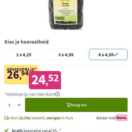
Kies je hoeveelheid
1 x 4,25
3 x 4,09
6 x 4,09
ADVIESPRIJS*
26
94
,
24
52
,
*Adviesprijs van fabrikant
Voeg
Voeg toe
toe
Voor
22.59u
besteld,
morgen
in huis
Betaal met
Gratis
bezorging vanaf 35,- *