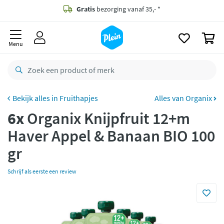
naar
oofdinhoud
Gratis
bezorging vanaf 35,- *
zoeken
0
Bestelling uiterlijk
zaterdag
in huis *
Menu
Gratis
retourneren
8,7/10
Goed
CO2 neutraal
bezorgd
Fruithapjes
Alles van Organix
6x
Organix Knijpfruit 12+m
Betaal met Klarna
Haver Appel & Banaan BIO 100
gr
Schrijf als eerste een review