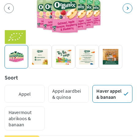
Soort
Appel aardbei
Haver appel
Appel
& quinoa
& banaan
Havermout
abrikoos &
banaan