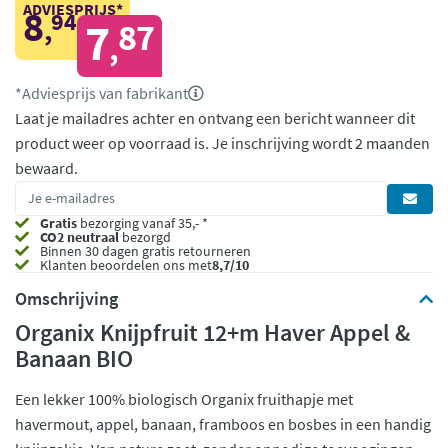
ADVIESPRIJS*
8
94
,
7
87
,
*Adviesprijs van fabrikant
Laat je mailadres achter en ontvang een bericht wanneer dit
product weer op voorraad is.
Je inschrijving wordt 2 maanden
bewaard.
Gratis
bezorging vanaf 35,- *
CO2 neutraal
bezorgd
Binnen 30 dagen gratis retourneren
Klanten beoordelen ons met
8,7/10
Omschrijving
Organix Knijpfruit 12+m Haver Appel &
Banaan BIO
Een lekker 100% biologisch Organix fruithapje met
havermout, appel, banaan, framboos en bosbes in een handig