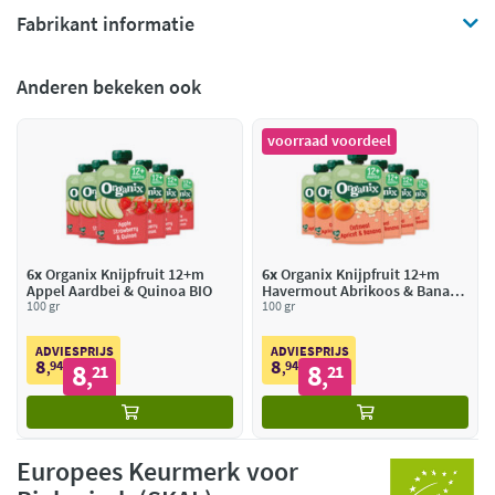
Fabrikant informatie
Anderen bekeken ook
voorraad voordeel
6x
Organix Knijpfruit 12+m
6x
Organix Knijpfruit 12+m
Appel Aardbei & Quinoa BIO
Havermout Abrikoos & Banaan
100 gr
BIO
100 gr
ADVIESPRIJS
ADVIESPRIJS
8
8
94
8
94
8
,
21
,
21
,
,
Europees Keurmerk voor