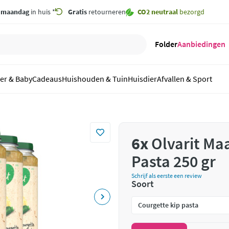
,
maandag
in huis *
Gratis
retourneren
CO2 neutraal
bezorgd
Folder
Aanbiedingen
er & Baby
Cadeaus
Huishouden & Tuin
Huisdier
Afvallen & Sport
6x
Olvarit Maa
Pasta 250 gr
Schrijf als eerste een review
Soort