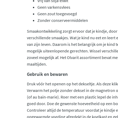
Vrij van soja-eiwit
Geen varkensvlees
Geen zout toegevoegd
Zonder conserveermiddelen
Smaakontwikkeling zorgt ervoor dat je kindje, door
verschillende smaakjes. Wat je kind nu eet en leert 
van zijn leven. Daarom is het belangrijk om je kind 
mogelijk uiteenlopende gerechten. Wissel verschill
zoveel mogelijk af. Het Olvarit assortiment bevat me
maaltijden.
Gebruik en bewaren
Druk vóór het openen op het dekseltje. Als deze klik
Verwarm het potje zonder deksel in de magnetron
(of au bain-marie). Roer met een plastic lepel de 
goed door. Doe de gewenste hoeveelheid op een bord
Controleer altijd de temperatuur voordat je kindje e
opgewarmde voeding afgedekt in de koelkast en geb