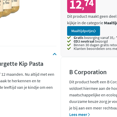
12
74
,
Dit product maakt geen deel
kijkje in de categorie
Maaltij
Maaltijdpotjes
Gratis
bezorging vanaf 35,- 
CO2 neutraal
bezorgd
Binnen 30 dagen gratis ret
Klanten beoordelen ons me
rgette Kip Pasta
B Corporation
af 12 maanden. Nu altijd met een
maak te herkennen en te
Dit product heeft een B Co
 leeftijd van je kindje om een
voldoet hiermee aan de ho
maatschappelijke en ecolo
duurzame keuze zorg je voo
je bij aan een meer rechtva
Lees meer