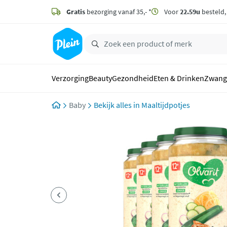
naar
hoofdinhoud
Gratis
bezorging vanaf 35,- *
Voor
22.59u
besteld
zoeken
Verzorging
Beauty
Gezondheid
Eten & Drinken
Zwang
Baby
Maaltijdpotjes