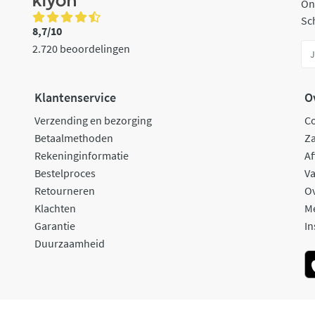
On
Sch
8,7/10
2.720 beoordelingen
Klantenservice
O
Verzending en bezorging
C
Betaalmethoden
Za
Rekeninginformatie
Af
Bestelproces
Va
Retourneren
O
Klachten
M
Garantie
In
Duurzaamheid