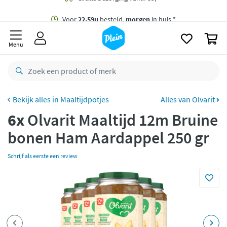
naar
oofdinhoud
Gratis
bezorging vanaf 35,- *
zoeken
0
Voor
22.59u
besteld,
morgen
in huis *
Menu
Gratis
retourneren
8,7/10
Goed
CO2 neutraal
bezorgd
Maaltijdpotjes
Alles van Olvarit
6x
Olvarit Maaltijd 12m Bruine
Betaal met Klarna
bonen Ham Aardappel 250 gr
Schrijf als eerste een review