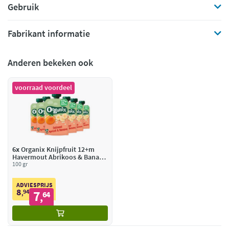
Gebruik
Fabrikant informatie
Anderen bekeken ook
voorraad voordeel
6x
Organix Knijpfruit 12+m
Havermout Abrikoos & Banaan
BIO
100 gr
ADVIESPRIJS
8
94
7
,
64
,