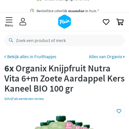
naar
oofdinhoud
Gratis
bezorging vanaf 35,- *
zoeken
0
Bestelling uiterlijk
maandag
in huis *
Menu
Gratis
retourneren
8,7/10
Goed
CO2 neutraal
bezorgd
Fruithapjes
Alles van Organix
6x
Organix Knijpfruit Nutra
Betaal met Klarna
Vita 6+m Zoete Aardappel Kers
Kaneel BIO 100 gr
Schrijf als eerste een review