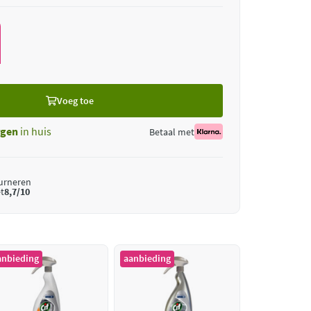
Voeg toe
gen
in huis
Betaal met
ourneren
t
8,7/10
anbieding
aanbieding