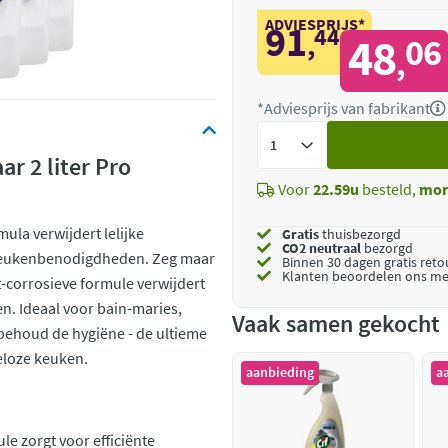
ADVIESPRIJS*
91
44
,
48
06
,
*Adviesprijs van fabrikant
Voeg
toe
ar 2 liter Pro
Voor
22.59u
besteld,
mor
ula verwijdert lelijke
Gratis
thuisbezorgd
CO2 neutraal
bezorgd
 keukenbenodigdheden. Zeg maar
Binnen 30 dagen gratis ret
Klanten beoordelen ons me
-corrosieve formule verwijdert
n. Ideaal voor bain-maries,
Vaak samen gekocht
 behoud de hygiëne - de ultieme
eloze keuken.
aanbieding
a
e zorgt voor efficiënte