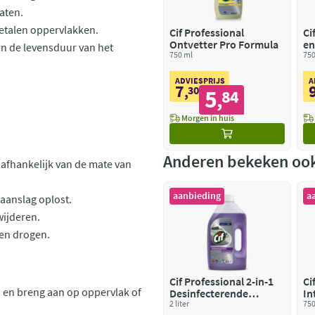
aten.
metalen oppervlakken.
Cif Professional
Ci
Ontvetter Pro Formula
en
an de levensduur van het
750 ml
Fo
750
ADVIESPRIJS
A
7
,
30
5
84
,
Morgen in huis
Anderen bekeken oo
afhankelijk van de mate van
aanbieding
a
 aanslag oplost.
wijderen.
ten drogen.
Cif Professional 2-in-1
Ci
 en breng aan op oppervlak of
Desinfecterende
In
Keukenreiniger Pro
2 liter
Fo
750