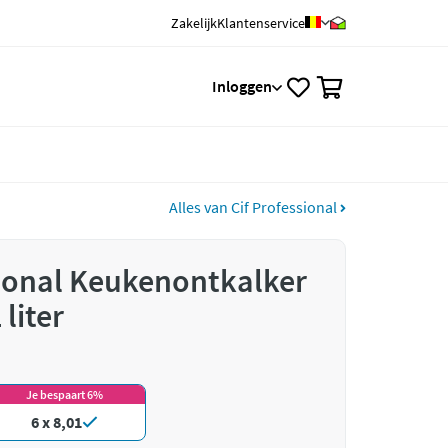
Zakelijk
Klantenservice
0
Inloggen
Alles van Cif Professional
sional Keukenontkalker
liter
Je bespaart 6%
6 x 8,01