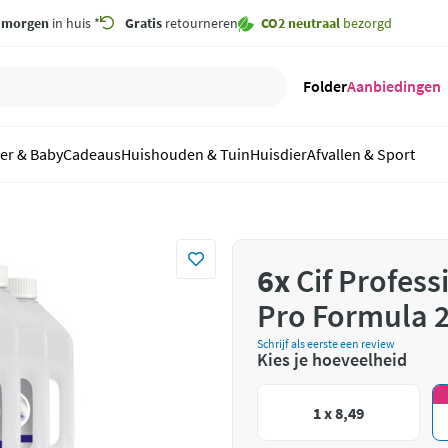
,
morgen
in huis *
Gratis
retourneren
CO2 neutraal
bezorgd
Folder
Aanbiedingen
er & Baby
Cadeaus
Huishouden & Tuin
Huisdier
Afvallen & Sport
6x
Cif Profes
Pro Formula 2 
Schrijf als eerste een review
Kies je hoeveelheid
1 x 8,49