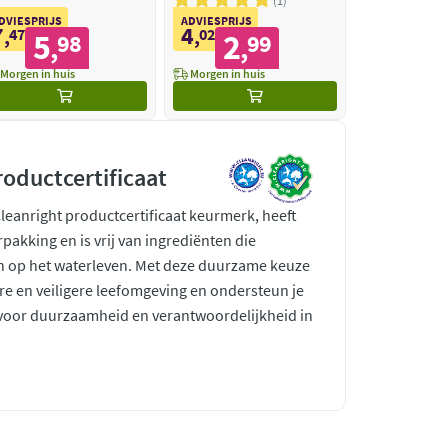
Keuken Reiniger 2-in-1
1
Spray Pro Formula
DVIESPRIJS
ADVIESPRIJS
7
4
,
47
,
02
5
2
98
99
,
,
Morgen in huis
Morgen in huis
roductcertificaat
Cleanright productcertificaat keurmerk, heeft
rpakking en is vrij van ingrediënten die
en op het waterleven. Met deze duurzame keuze
re en veiligere leefomgeving en ondersteun je
n voor duurzaamheid en verantwoordelijkheid in