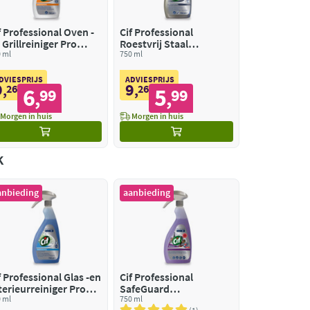
f Professional Oven -
Cif Professional
 Grillreiniger Pro
Roestvrij Staal
rmula
 ml
Onderhoudsmiddel Pro
750 ml
Formula
DVIESPRIJS
ADVIESPRIJS
9
9
,
26
,
26
6
5
99
99
,
,
Morgen in huis
Morgen in huis
k
anbieding
aanbieding
f Professional Glas -en
Cif Professional
terieurreiniger Pro
SafeGuard
rmula
 ml
Desinfecterende
750 ml