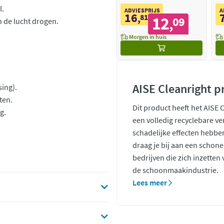
Formula
l.
ADVIESPRIJS
A
16
,
81
12
09
,
n de lucht drogen.
Morgen in huis
AISE Cleanright p
ing).
ten.
Dit product heeft het AISE 
g.
een volledig recyclebare ve
schadelijke effecten hebb
draag je bij aan een schone
bedrijven die zich inzette
de schoonmaakindustrie.
Lees meer