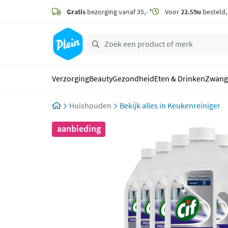
naar
hoofdinhoud
Gratis
bezorging vanaf 35,- *
Voor
22.59u
besteld
zoeken
Verzorging
Beauty
Gezondheid
Eten & Drinken
Zwang
Huishouden
Keukenreiniger
aanbieding