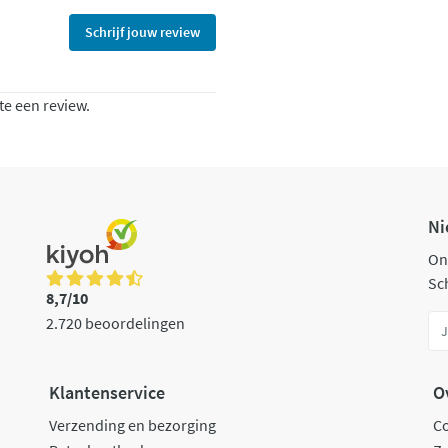
Schrijf jouw review
te een review.
Ni
On
Sch
8,7/10
2.720 beoordelingen
Klantenservice
O
Verzending en bezorging
C