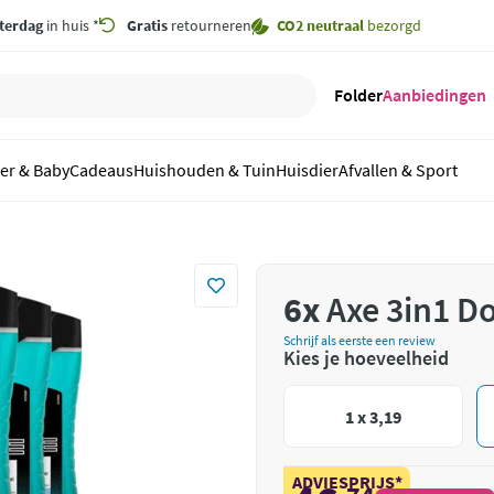
terdag
in huis *
Gratis
retourneren
CO2 neutraal
bezorgd
Folder
Aanbiedingen
er & Baby
Cadeaus
Huishouden & Tuin
Huisdier
Afvallen & Sport
6x
Axe 3in1 Do
Schrijf als eerste een review
Kies je hoeveelheid
1 x 3,19
ADVIESPRIJS*