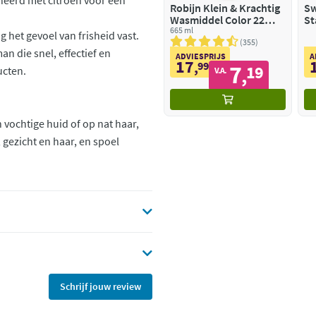
eerd met citroen voor een
Robijn Klein & Krachtig
Sw
Wasmiddel Color 22
St
Wasbeurten
665 ml
Dr
g het gevoel van frisheid vast.
Vl
355
n die snel, effectief en
Na
ADVIESPRIJS
A
17
,
99
7
19
ucten.
,
V.A.
vochtige huid of op nat haar,
 gezicht en haar, en spoel
Schrijf jouw review