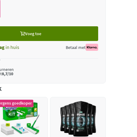
Voeg toe
ag
in huis
Betaal met
*
ourneren
t
8,7/10
k
ergens goedkoper