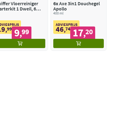
iffer Vloerreiniger
6x
Axe 3in1 Douchegel
arterkit 1 Dweil, 6
Apollo
oge en 3 Vochtige
400 ml
oerdoekjes
vullingen
DVIESPRIJS
ADVIESPRIJS
19
46
,
99
,
74
9
17
99
20
,
,