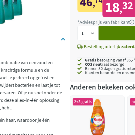
46
74
,
18
32
,
*Adviesprijs van fabrikant
Voeg
toe
Bestelling uiterlijk
zaterd
Gratis
bezorging vanaf 35,- 
 combinatie van eenvoud en
CO2 neutraal
bezorgd
Binnen 30 dagen gratis ret
e krachtige formule en de
Klanten beoordelen ons me
l je je direct opgefrist en
wijdert bacteriën en laat je tot
Anderen bekeken oo
ervaren. Of je nu snel onder de
n: deze alles‑in‑één oplossing
2+3 gratis
n
g hebt.
 én haar, waardoor je één