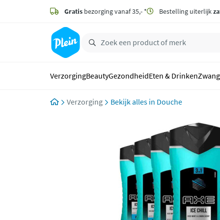
naar
hoofdinhoud
Gratis
bezorging vanaf 35,- *
Bestelling uiterlijk
za
zoeken
Verzorging
Beauty
Gezondheid
Eten & Drinken
Zwang
Verzorging
Douche