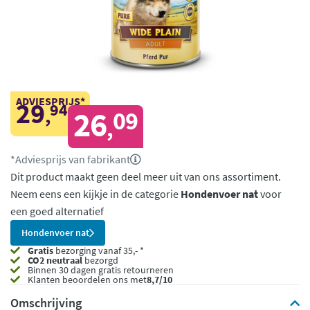
ADVIESPRIJS*
29
94
,
26
09
,
*Adviesprijs van fabrikant
Dit product maakt geen deel meer uit van ons assortiment.
Neem eens een kijkje in de categorie
Hondenvoer nat
voor
een goed alternatief
Hondenvoer nat
Gratis
bezorging vanaf 35,- *
CO2 neutraal
bezorgd
Binnen 30 dagen gratis retourneren
Klanten beoordelen ons met
8,7/10
Omschrijving