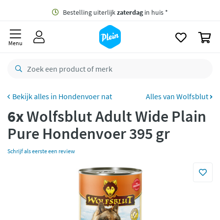
naar
oofdinhoud
Gratis
bezorging vanaf 35,- *
zoeken
0
Bestelling uiterlijk
zaterdag
in huis *
Menu
Gratis
retourneren
8,7/10
Goed
CO2 neutraal
bezorgd
Hondenvoer nat
Alles van Wolfsblut
6x
Wolfsblut Adult Wide Plain
Betaal met Klarna
Pure Hondenvoer 395 gr
Schrijf als eerste een review