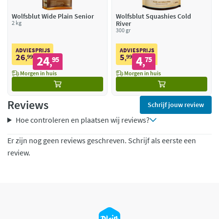
Wolfsblut Wide Plain Senior
Wolfsblut Squashies Cold
2 kg
River
300 gr
ADVIESPRIJS
ADVIESPRIJS
26
5
99
24
99
4
,
95
,
75
,
,
Morgen in huis
Morgen in huis
Reviews
Schrijf jouw review
Hoe controleren en plaatsen wij reviews?
Er zijn nog geen reviews geschreven. Schrijf als eerste een
review.