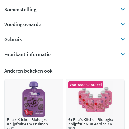
Samenstelling
Voedingswaarde
Gebruik
Fabrikant informatie
Anderen bekeken ook
voorraad voordeel
Ella's Kitchen Biologisch
6x
Ella's Kitchen Biologisch
Knijpfruit 4+m Pruimen
Knijpfruit 6+m Aardbeien
70 gr
Yoghurt
90 gr