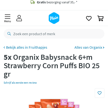
naar
oofdinhoud
Gratis
bezorging vanaf 35,- *
zoeken
0
Voor
22.59u
besteld,
maandag
in huis *
Menu
Gratis
retourneren
8,7/10
Goed
CO2 neutraal
bezorgd
Fruithapjes
Alles van Organix
5x
Organix Babysnack 6+m
Betaal met Klarna
Strawberry Corn Puffs BIO 25
gr
Schrijf als eerste een review