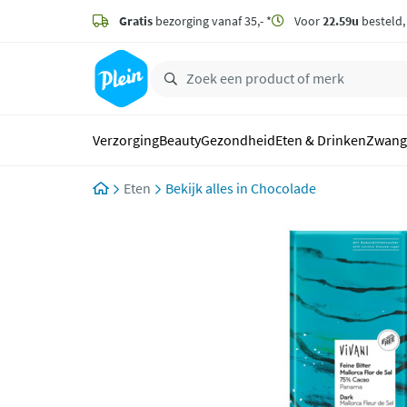
naar
hoofdinhoud
Gratis
bezorging vanaf 35,- *
Voor
22.59u
besteld
zoeken
Verzorging
Beauty
Gezondheid
Eten & Drinken
Zwang
Eten
Chocolade