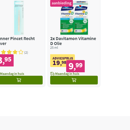
aanbieding
nner Pincet Recht
2x
Davitamon Vitamine
lver
D Olie
25 ml
2
3
95
,
ADVIESPRIJS
19
,
98
9
99
,
Maandag in huis
Maandag in huis