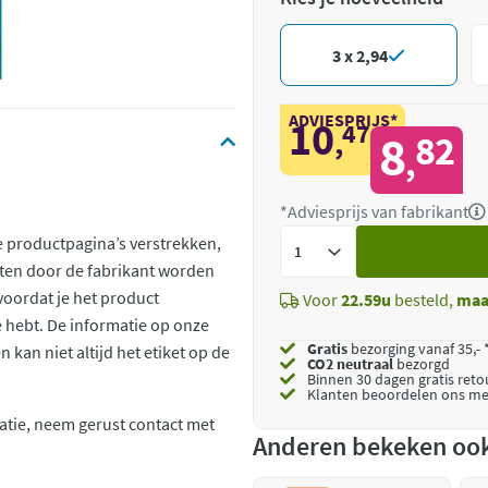
3 x 2,94
ADVIESPRIJS*
10
47
,
8
82
,
*Adviesprijs van fabrikant
Voeg
 productpagina’s verstrekken,
toe
ten door de fabrikant worden
voordat je het product
Voor
22.59u
besteld,
maa
ie hebt. De informatie op onze
Gratis
bezorging vanaf 35,- 
kan niet altijd het etiket op de
CO2 neutraal
bezorgd
Binnen 30 dagen gratis ret
Klanten beoordelen ons me
atie, neem gerust contact met
Anderen bekeken oo