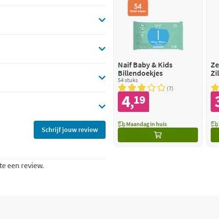
Naif Baby & Kids
Ze
Billendoekjes
Zi
54 stuks
7
4
19
,
Maandag in huis
Schrijf jouw review
te een review.