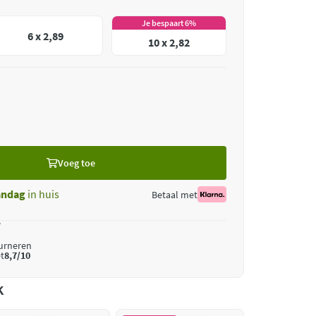
Je bespaart 6%
6 x 2,89
10 x 2,82
Voeg toe
ndag
in huis
Betaal met
*
ourneren
t
8,7/10
k