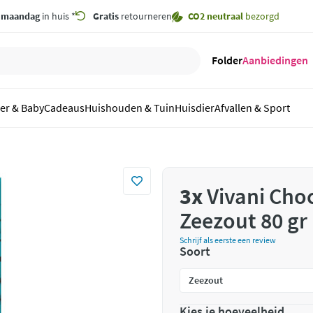
,
maandag
in huis *
Gratis
retourneren
CO2 neutraal
bezorgd
Folder
Aanbiedingen
er & Baby
Cadeaus
Huishouden & Tuin
Huisdier
Afvallen & Sport
3x
Vivani Cho
Zeezout 80 gr
Schrijf als eerste een review
Soort
Kies je hoeveelheid