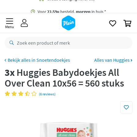
naar
oofdinhoud
Gratis
bezorging vanaf 35,- *
zoeken
0
Voor
22.59u
besteld,
morgen
in huis *
Menu
Gratis
retourneren
8,7/10
Goed
CO2 neutraal
bezorgd
Snoetendoekjes
Alles van Huggies
3x
Huggies Babydoekjes All
Betaal met Klarna
Over Clean 10x56 = 560 stuks
(6 reviews)