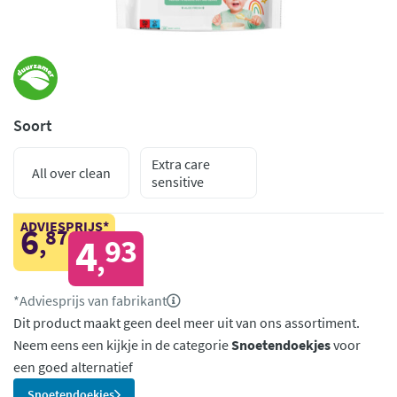
Soort
Extra care
All over clean
sensitive
ADVIESPRIJS*
6
87
,
4
93
,
*Adviesprijs van fabrikant
Dit product maakt geen deel meer uit van ons assortiment.
Neem eens een kijkje in de categorie
Snoetendoekjes
voor
een goed alternatief
Snoetendoekjes