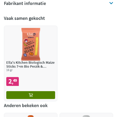
Fabrikant informatie
Vaak samen gekocht
Ella's Kitchen Biologisch Maize
Sticks 7+m Bio Perzik &
Banaan
16 gr
2
49
,
Anderen bekeken ook