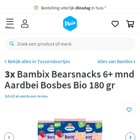
naar
oofdinhoud
Gratis
bezorging vanaf 35,- *
zoeken
0
Bestelling uiterlijk
dinsdag
in huis *
Menu
Gratis
retourneren
8,7/10
Goed
CO2 neutraal
bezorgd
Tussendoortjes
Alles van Bambix
3x
Bambix Bearsnacks 6+ mnd
Betaal met Klarna
Aardbei Bosbes Bio 180 gr
Schrijf als eerste een review