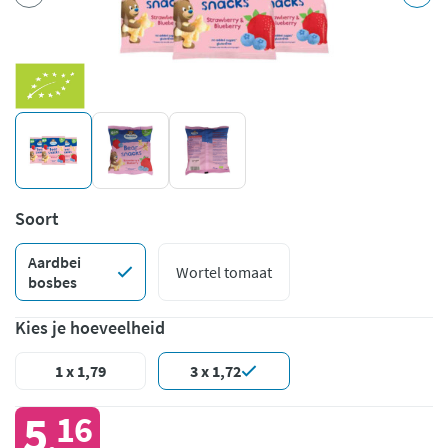
Soort
Aardbei
Wortel tomaat
bosbes
Kies je hoeveelheid
1 x 1,79
3 x 1,72
5
16
,