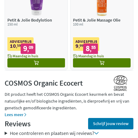
Petit & Jolie Bodylotion
Petit & Jolie Massage Olie
150 ml
100 ml
ADVIESPRIJS
ADVIESPRIJS
10
9
59
9
99
8
,
09
,
55
,
,
Maandag in huis
Maandag in huis
COSMOS Organic Ecocert
Dit product heeft het COSMOS Organic Ecocert keurmerk en bevat
natuurlijke en/of biologische ingrediënten, is dierproefvrij en vrij van
genetisch gemodificeerde ingrediënten.
Lees meer
Reviews
Schrijf jouw review
Hoe controleren en plaatsen wij reviews?