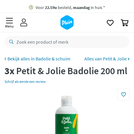
naar
oofdinhoud
Gratis
bezorging vanaf 35,- *
zoeken
0
Voor
22.59u
besteld,
maandag
in huis *
Menu
Gratis
retourneren
8,7/10
Goed
CO2 neutraal
bezorgd
Badolie & schuim
Alles van Petit & Jolie
3x
Petit & Jolie Badolie 200 ml
Betaal met Klarna
Schrijf als eerste een review