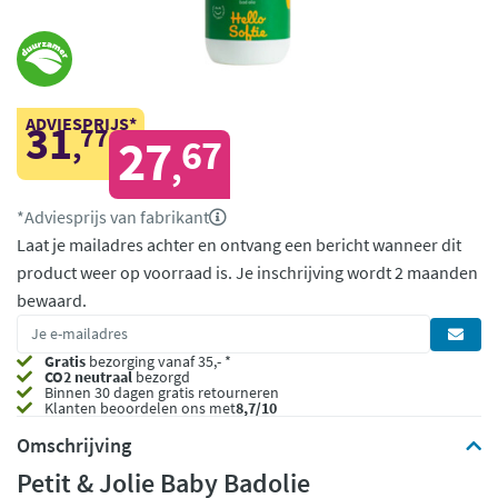
ADVIESPRIJS*
31
77
,
27
67
,
*Adviesprijs van fabrikant
Laat je mailadres achter en ontvang een bericht wanneer dit
product weer op voorraad is.
Je inschrijving wordt 2 maanden
bewaard.
Gratis
bezorging vanaf 35,- *
CO2 neutraal
bezorgd
Binnen 30 dagen gratis retourneren
Klanten beoordelen ons met
8,7/10
Omschrijving
Petit & Jolie Baby Badolie