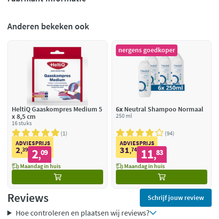
Anderen bekeken ook
nergens goedkoper
HeltiQ Gaaskompres Medium 5
6x
Neutral Shampoo Normaal
x 8,5 cm
250 ml
16 stuks
1
94
ADVIESPRIJS
ADVIESPRIJS
2
31
39
2
74
11
,
09
,
83
,
,
Maandag in huis
Maandag in huis
Reviews
Schrijf jouw review
Hoe controleren en plaatsen wij reviews?