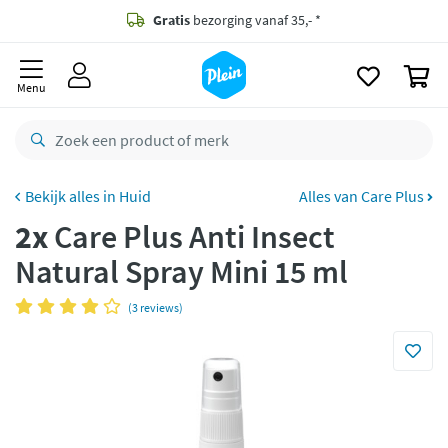
naar
oofdinhoud
Gratis
bezorging vanaf 35,- *
zoeken
0
Voor
22.59u
besteld,
maandag
in huis *
Menu
Gratis
retourneren
8,7/10
Goed
CO2 neutraal
bezorgd
Huid
Alles van Care Plus
2x
Care Plus Anti Insect
Betaal met Klarna
Natural Spray Mini 15 ml
(3 reviews)