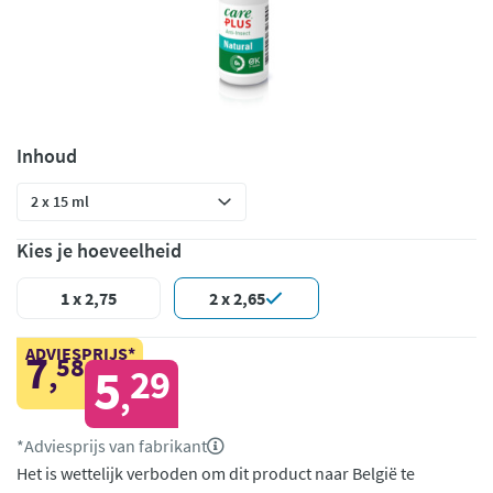
Inhoud
Kies je hoeveelheid
1 x 2,75
2 x 2,65
ADVIESPRIJS*
7
58
,
5
29
,
*Adviesprijs van fabrikant
Het is wettelijk verboden om dit product naar België te