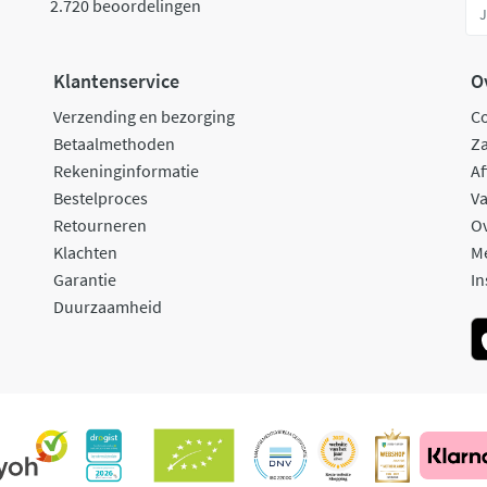
2.720 beoordelingen
Klantenservice
O
Verzending en bezorging
C
Betaalmethoden
Za
Rekeninginformatie
Af
Bestelproces
Va
Retourneren
O
Klachten
M
Garantie
In
Duurzaamheid