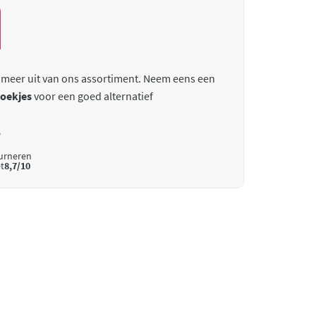
 meer uit van ons assortiment. Neem eens een
doekjes
voor een goed alternatief
*
ourneren
t
8,7/10