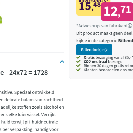
ADVIESPRIJS*
15
48
,
12
71
,
*Adviesprijs van fabrikant
Dit product maakt geen deel
kijkje in de categorie
Billen
Billendoekjes
Gratis
bezorging vanaf 35,- 
CO2 neutraal
bezorgd
Binnen 30 dagen gratis ret
Klanten beoordelen ons me
e - 24x72 = 1728
nsitive. Speciaal ontwikkeld
n delicate balans van zachtheid
adelijke stoffen zoals alcohol en
ns elke luierwissel. Verrijkt
 huid terwijl pH-huidneutrale
 per verpakking, handig voor