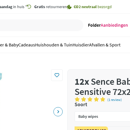
aandag
in huis *
Gratis
retourneren
CO2 neutraal
bezorgd
Folder
Aanbiedingen
er & Baby
Cadeaus
Huishouden & Tuin
Huisdier
Afvallen & Sport
12x
Sence Bab
Sensitive 72x2
(1 review)
Soort