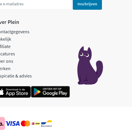
Inschrijven
ver Plein
ontactgegevens
kelijk
filiate
catures
ver ons
erken
spiratie & advies