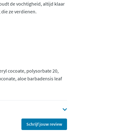
dt de vochtigheid, altijd klaar
g die ze verdienen.
ryl cocoate, polysorbate 20,
conate, aloe barbadensis leaf
Schrijf jouw review