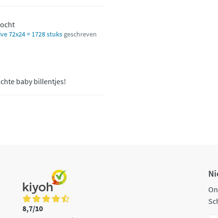
kocht
ive 72x24 = 1728 stuks
geschreven
chte baby billentjes!
Ni
On
Sch
8,7/10