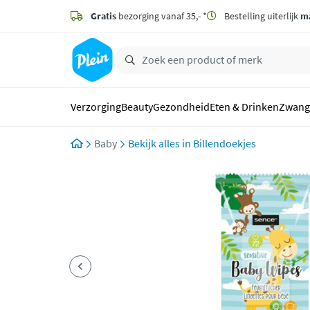
naar
hoofdinhoud
Gratis
bezorging vanaf 35,- *
Bestelling uiterlijk
m
zoeken
Verzorging
Beauty
Gezondheid
Eten & Drinken
Zwang
Baby
Billendoekjes