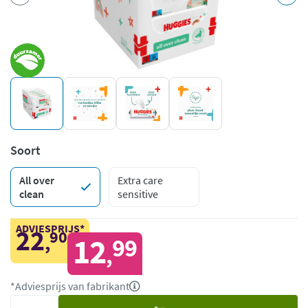
Soort
All over
Extra care
clean
sensitive
ADVIESPRIJS*
22
90
,
12
99
,
*Adviesprijs van fabrikant
Voeg