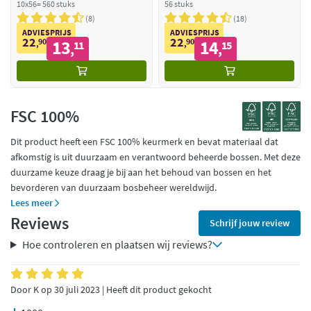
10x56= 560 stuks
56 stuks
8
18
ADVIESPRIJS
ADVIESPRIJS
22
22
90
13
90
14
,
11
,
15
,
,
FSC 100%
Dit product heeft een FSC 100% keurmerk en bevat materiaal dat
afkomstig is uit duurzaam en verantwoord beheerde bossen. Met deze
duurzame keuze draag je bij aan het behoud van bossen en het
bevorderen van duurzaam bosbeheer wereldwijd.
Lees meer
Reviews
Schrijf jouw review
Hoe controleren en plaatsen wij reviews?
Door K op 30 juli 2023 | Heeft dit product gekocht