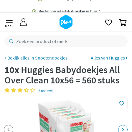
naar
oofdinhoud
Gratis
bezorging vanaf 35,- *
zoeken
0
Bestelling uiterlijk
dinsdag
in huis *
Menu
Gratis
retourneren
8,7/10
Goed
CO2 neutraal
bezorgd
Snoetendoekjes
Alles van Huggies
10x
Huggies Babydoekjes All
Betaal met Klarna
Over Clean 10x56 = 560 stuks
(6 reviews)