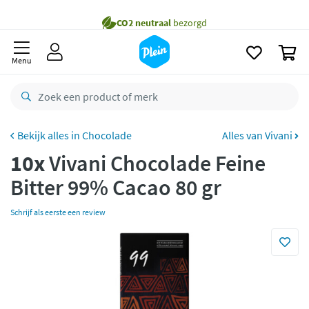
naar
oofdinhoud
Gratis
bezorging vanaf 35,- *
zoeken
0
Bestelling uiterlijk
maandag
in huis *
Menu
Gratis
retourneren
8,7/10
Goed
CO2 neutraal
bezorgd
Chocolade
Alles van Vivani
10x
Vivani Chocolade Feine
Betaal met Klarna
Bitter 99% Cacao 80 gr
Schrijf als eerste een review