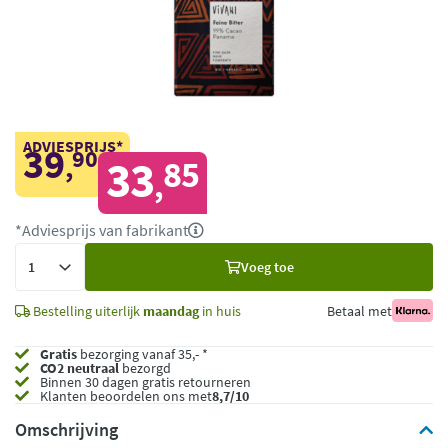
ADVIESPRIJS*
39
90
,
33
85
,
*Adviesprijs van fabrikant
Voeg
Voeg toe
toe
Bestelling uiterlijk
maandag
in huis
Betaal met
Gratis
bezorging vanaf 35,- *
CO2 neutraal
bezorgd
Binnen 30 dagen gratis retourneren
Klanten beoordelen ons met
8,7/10
Omschrijving