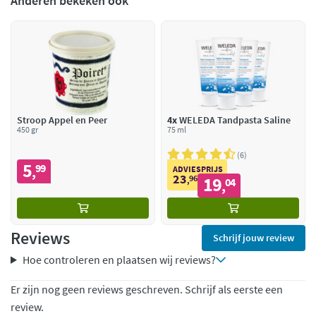
Anderen bekeken ook
Stroop Appel en Peer
4x
WELEDA Tandpasta Saline
450 gr
75 ml
6
5
99
,
ADVIESPRIJS
23
96
19
,
04
,
Reviews
Schrijf jouw review
Hoe controleren en plaatsen wij reviews?
Er zijn nog geen reviews geschreven. Schrijf als eerste een
review.